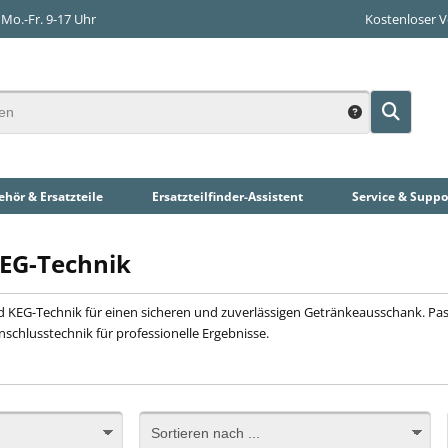
Mo.-Fr. 9-17 Uhr
Kostenloser 
hör & Ersatzteile
Ersatzteilfinder
-Assistent
Service & Suppo
KEG-Technik
nd KEG-Technik für einen sicheren und zuverlässigen Getränkeausschank. 
schlusstechnik für professionelle Ergebnisse.