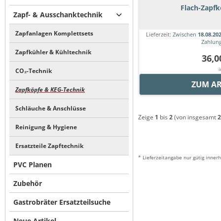
Flach-Zapf
Zapf- & Ausschanktechnik
Zapfanlagen Komplettsets
Lieferzeit:
Zwischen
18.08.20
Zahlun
Zapfkühler & Kühltechnik
36,0
i
CO₂-Technik
ZUM AR
Zapfköpfe & KEG-Technik
Schläuche & Anschlüsse
Zeige
1
bis
2
(von insgesamt
2
Reinigung & Hygiene
Ersatzteile Zapftechnik
* Lieferzeitangabe nur gütig inne
PVC Planen
Zubehör
Gastrobräter Ersatzteilsuche
Neue Artikel