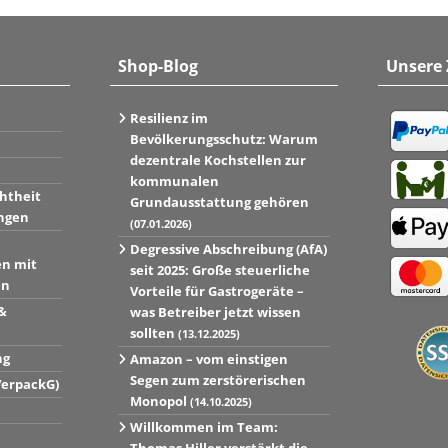
Shop-Blog
Unsere
Resilienz im
Bevölkerungsschutz: Warum
dezentrale Kochstellen zur
kommunalen
htheit
Grundausstattung gehören
ngen
(07.01.2026)
Degressive Abschreibung (AfA)
en mit
seit 2025: Große steuerliche
en
Vorteile für Gastrogeräte –
&
was Betreiber jetzt wissen
sollten
(13.12.2025)
ng
Amazon – vom einstigen
Segen zum zerstörerischen
VerpackG)
Monopol
(14.10.2025)
Willkommen im Team: