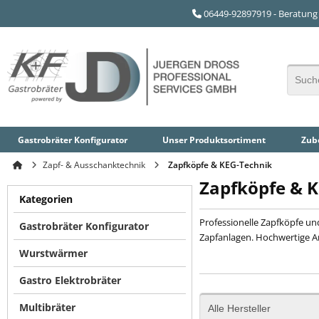
06449-92897919 - Beratung 
Gastrobräter Konfigurator
Unser
Produktsortiment
Zube
Zapf- & Ausschanktechnik
Zapfköpfe & KEG-Technik
Zapfköpfe & 
Kategorien
Professionelle Zapfköpfe u
Gastrobräter Konfigurator
Zapfanlagen. Hochwertige An
Wurstwärmer
Gastro Elektrobräter
Multibräter