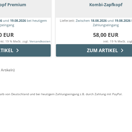
kopf Premium
Kombi-Zapfkopf
26
und
19.08.2026
bei heutigem
Lieferzeit:
Zwischen
18.08.2026
und
19.08.2026
gseingang
Zahlungseingang
0 EUR
58,00 EUR
nkl. 19 % MwSt. zzgl.
Versandkosten
inkl. 19 % MwSt. zzg
TIKEL
ZUM ARTIKEL
Artikeln)
rhalb von Deutschland und bei heutigem Zahlungseingang z.B. durch Zahlung mit PayPal.