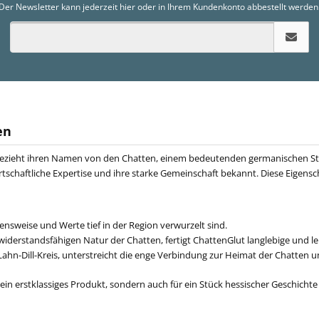
Der Newsletter kann jederzeit hier oder in Ihrem Kundenkonto abbestellt werden
en
 bezieht ihren Namen von den Chatten, einem bedeutenden germanischen Sta
wirtschaftliche Expertise und ihre starke Gemeinschaft bekannt. Diese Eigen
nsweise und Werte tief in der Region verwurzelt sind.
widerstandsfähigen Natur der Chatten, fertigt ChattenGlut langlebige und le
 Lahn-Dill-Kreis, unterstreicht die enge Verbindung zur Heimat der Chatten
ein erstklassiges Produkt, sondern auch für ein Stück hessischer Geschichte