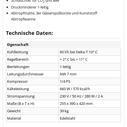
Schlauchset für CO
und Bier
2
Druckminderer 1-leitig
Abtropfmatte, 3er Gläserspülbürste und Kunststoff
Abtropfwanne
Technische Daten:
Eigenschaft
Kühlleistung
60 l/h bei Delta-T 10° C
Regelbereich
+ 2° C bis + 11° C
Bierleitungen
1-leitig
Leitungsdurchmesser
NW 7 mm
Kompressor
1/4 PS
Kälteleistung
660 W / 570 kcal/h
Stromspannung
230 V / 50 Hz / 280 W / 2 A
Maße (B x T x H)
255 x 390 x 420 mm
Gewicht
39 kg
Material
Edelstahl