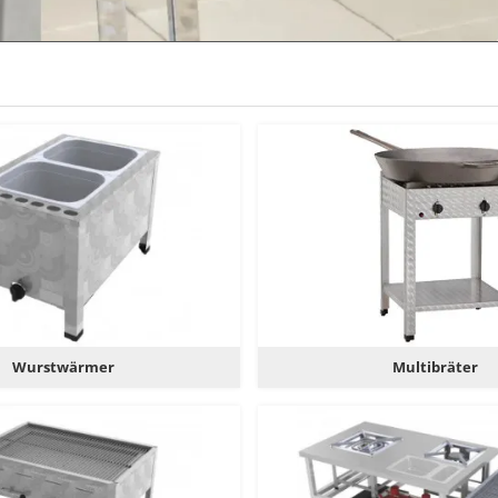
Wurstwärmer
Multibräter