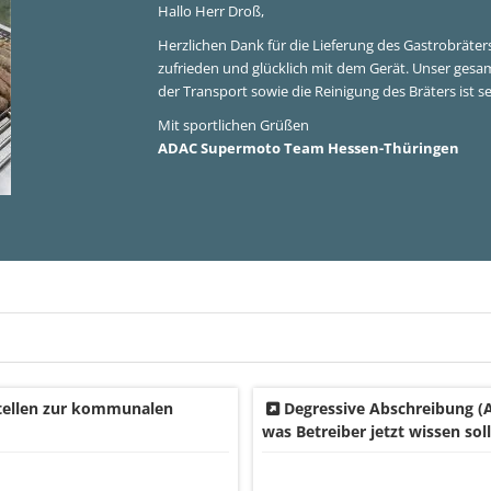
Team der Dross Professional Services,
ür die schnelle Lieferung. Der Grill hat sich als äußerst professionell herausge
ich nur weiterempfehlen.
r
vice, Anzer GbR
stellen zur kommunalen
Degressive Abschreibung (Af
was Betreiber jetzt wissen sol