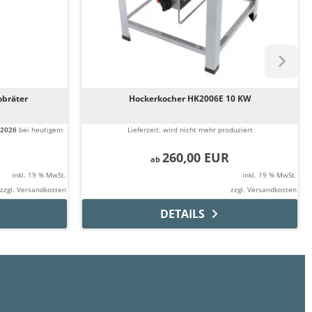
obräter
Hockerkocher HK2006E 10 KW
.2026
bei heutigem
Lieferzeit:
wird nicht mehr produziert
260,00 EUR
ab
inkl. 19 % MwSt.
inkl. 19 % MwSt.
zzgl.
Versandkosten
zzgl.
Versandkosten
DETAILS