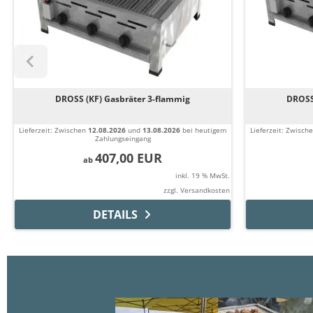
DROSS (KF) Gasbräter 3-flammig
DROSS
Lieferzeit:
Zwischen
12.08.2026
und
13.08.2026
bei heutigem
Lieferzeit:
Zwisch
Zahlungseingang
407,00 EUR
ab
inkl. 19 % MwSt.
zzgl.
Versandkosten
DETAILS