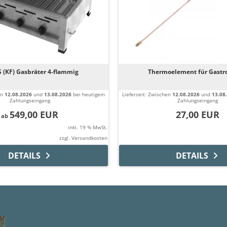
 (KF) Gasbräter 4-flammig
Thermoelement für Gastr
en
12.08.2026
und
13.08.2026
bei heutigem
Lieferzeit:
Zwischen
12.08.2026
und
13.08
Zahlungseingang
Zahlungseingang
549,00 EUR
27,00 EUR
ab
inkl. 19 % MwSt.
zzgl.
Versandkosten
DETAILS
DETAILS