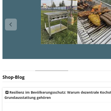
Hallo liebes 
vielen Dank f
Gebrauch bereits sehr
Service wirkl
illgut versorgt und auch
Viele Grüße
Jürgen Anze
Catering Ser
Shop-Blog
Resilienz im Bevölkerungsschutz: Warum dezentrale Koch
Grundausstattung gehören