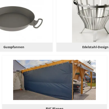
Gusspfannen
Edelstahl-Design
PVC Planen