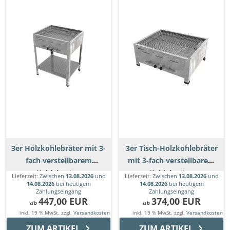
3er Holzkohlebräter mit 3-
3er Tisch-Holzkohlebräter
fach verstellbarem
mit 3-fach verstellbarem
Kohlekasten
Kohlekasten
Lieferzeit:
Zwischen
13.08.2026
und
Lieferzeit:
Zwischen
13.08.2026
und
14.08.2026
bei heutigem
14.08.2026
bei heutigem
Zahlungseingang
Zahlungseingang
447,00 EUR
374,00 EUR
ab
ab
inkl. 19 % MwSt. zzgl.
Versandkosten
inkl. 19 % MwSt. zzgl.
Versandkosten
ZUM ARTIKEL
ZUM ARTIKEL