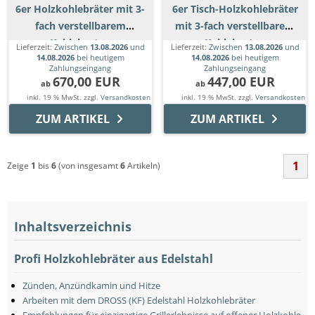
6er Holzkohlebräter mit 3-
6er Tisch-Holzkohlebräter
fach verstellbarem
mit 3-fach verstellbarem
Kohlekasten
Kohlekasten
Lieferzeit:
Zwischen
13.08.2026
und
Lieferzeit:
Zwischen
13.08.2026
und
14.08.2026
bei heutigem
14.08.2026
bei heutigem
Zahlungseingang
Zahlungseingang
670,00 EUR
447,00 EUR
ab
ab
inkl. 19 % MwSt. zzgl.
Versandkosten
inkl. 19 % MwSt. zzgl.
Versandkosten
ZUM ARTIKEL
ZUM ARTIKEL
1
Zeige
1
bis
6
(von insgesamt
6
Artikeln)
Inhaltsverzeichnis
Profi Holzkohlebräter aus Edelstahl
Zünden, Anzündkamin und Hitze
Arbeiten mit dem DROSS (KF) Edelstahl Holzkohlebräter