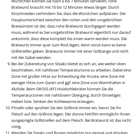
Würstchen können Sie nach 6 bis 7 Minuten servieren, rohe
Bratwurst braucht mit 10 bis 12 Minuten etwas länger. Durch
Einschneiden verhindern Sie, dass die Würstchen aufplatzen. Der
Hauptunterschied zwischen den rohen und den vorgebrühten
Bratwürsten ist der, dass rohe Bratwurst durchgegart werden
muss, während es bei vorgebrühter Bratwurst eigentlich nur darauf
ankommt, dass diese komplett bis innen warm werden muss. Die
Bratwurst immer quer zum Rost legen, denn sonst kann es keine
Grillstreifen geben. Bratwurst immer mit einer Grillzange und nicht
mit der Gabel wenden.
Bei der Zubereitung von Steaks bietet es sich an, wie weiter oben
beschrieben, mit nahtloser Temperaturzone zu arbeiten. Dabei eine
Zone mit großer Hitze zur Entwicklung der Kruste, eine Zone mit
weniger Hitze zum Garen und ggf. eine Zone zum Warmhalten in
Alufolie. Beim DROSS (KF) Holzkohlebräter können Sie die
Temperaturzonen mit nahtlosem Übergang, durch Einseitiges
Heben bzw. Senken der Kohlewanne erzeugen.
Pinseln oder sprühen Sie den Grillrost immer ein, bevor Sie Ihr
Fleisch auf den Grillrost legen. Der dünne Fettfilm ermöglicht Ihnen
ausgeprägte Grillstreifen auf dem Fleisch. Bei Bratwurst ist das nicht
nötig.
Wenden Sie Steaks und Burger möglichst nur einmal und drücken