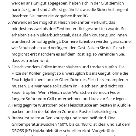
werden ans Grillgut abgegeben, halten sich in der Glut ziemlich
hartnäckig und sind äußerst gefährlich, was die Sicherheit angeht.
Beachten Sie immer die Vorgaben ihrer BG.
Verwenden Sie möglichst Fleisch bekannter Herkunft, das
mindestens zwei bis drei Zentimeter dick geschnitten wurde. So
erhalten sie ein Bilderbuch Steak, das außen knusprig und innen
wunderschön saftig gelingt. Dünnere Scheiben werden ganz schnell
wie Schuhsohlen und verärgern den Gast. Salzen Sie das Fleisch
möglichst erst nachdem es auf dem Rost lag, so verhindern Sie,
dass es trocken wird.
Fleisch vor dem Grillen immer säubern und trocken tupfen. Die
Hitze der Kohlen gelangt so unverzüglich bis ins Gargut, ohne die
Feuchtigkeit zuerst an der Oberfläche des Fleischs verdampfen zu
müssen. Die Marinade soll zudem im Fleisch sein und nicht ins
Feuer tropfen. Wenn Fleisch oder Würstchen dennoch Feuer
fangen: Sofort vom Grill runternehmen und kurz zur Seite legen.
Fertig gegrillte Würstchen oder Fleischstücke am besten in Alufolie
packen und in der kühleren Zone des Rostes beiseitelegen.
Bratwurst sollte außen knusprig und innen heiß sind. Eine
Grilltemperatur zwischen 160°C bis ca. 180°C ist ideal und auf dem
DROSS (KF) Holzkohlebräter schnell erreicht. Vorgebrühte