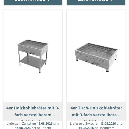
4er Holzkohlebräter mit 3-
4er Tisch-Holzkohlebräter
fach verstellbarem
mit 3-fach verstellbarem
Kohlekasten
Kohlekasten
Lieferzeit:
Zwischen
13.08.2026
und
Lieferzeit:
Zwischen
13.08.2026
und
14.08.2026
bei heutigem
14.08.2026
bei heutigem