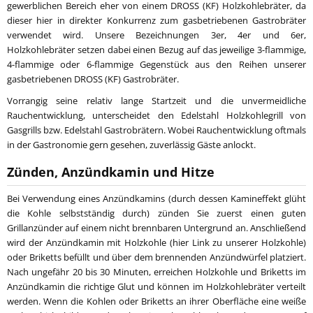
gewerblichen Bereich eher von einem DROSS (KF) Holzkohlebräter, da
dieser hier in direkter Konkurrenz zum gasbetriebenen Gastrobräter
verwendet wird. Unsere Bezeichnungen 3er, 4er und 6er,
Holzkohlebräter setzen dabei einen Bezug auf das jeweilige 3-flammige,
4-flammige oder 6-flammige Gegenstück aus den Reihen unserer
gasbetriebenen DROSS (KF) Gastrobräter.
Vorrangig seine relativ lange Startzeit und die unvermeidliche
Rauchentwicklung, unterscheidet den Edelstahl Holzkohlegrill von
Gasgrills bzw. Edelstahl Gastrobrätern. Wobei Rauchentwicklung oftmals
in der Gastronomie gern gesehen, zuverlässig Gäste anlockt.
Zünden, Anzündkamin und Hitze
Bei Verwendung eines Anzündkamins (durch dessen Kamineffekt glüht
die Kohle selbstständig durch) zünden Sie zuerst einen guten
Grillanzünder auf einem nicht brennbaren Untergrund an. Anschließend
wird der Anzündkamin mit Holzkohle (hier Link zu unserer Holzkohle)
oder Briketts befüllt und über dem brennenden Anzündwürfel platziert.
Nach ungefähr 20 bis 30 Minuten, erreichen Holzkohle und Briketts im
Anzündkamin die richtige Glut und können im Holzkohlebräter verteilt
werden. Wenn die Kohlen oder Briketts an ihrer Oberfläche eine weiße