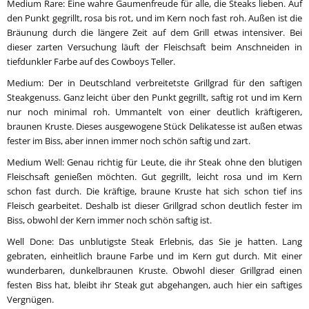
Medium Rare: Eine wahre Gaumenfreude für alle, die Steaks lieben. Auf
den Punkt gegrillt, rosa bis rot, und im Kern noch fast roh. Außen ist die
Bräunung durch die längere Zeit auf dem Grill etwas intensiver. Bei
dieser zarten Versuchung läuft der Fleischsaft beim Anschneiden in
tiefdunkler Farbe auf des Cowboys Teller.
Medium: Der in Deutschland verbreitetste Grillgrad für den saftigen
Steakgenuss. Ganz leicht über den Punkt gegrillt, saftig rot und im Kern
nur noch minimal roh. Ummantelt von einer deutlich kräftigeren,
braunen Kruste. Dieses ausgewogene Stück Delikatesse ist außen etwas
fester im Biss, aber innen immer noch schön saftig und zart.
Medium Well: Genau richtig für Leute, die ihr Steak ohne den blutigen
Fleischsaft genießen möchten. Gut gegrillt, leicht rosa und im Kern
schon fast durch. Die kräftige, braune Kruste hat sich schon tief ins
Fleisch gearbeitet. Deshalb ist dieser Grillgrad schon deutlich fester im
Biss, obwohl der Kern immer noch schön saftig ist.
Well Done: Das unblutigste Steak Erlebnis, das Sie je hatten. Lang
gebraten, einheitlich braune Farbe und im Kern gut durch. Mit einer
wunderbaren, dunkelbraunen Kruste. Obwohl dieser Grillgrad einen
festen Biss hat, bleibt ihr Steak gut abgehangen, auch hier ein saftiges
Vergnügen.