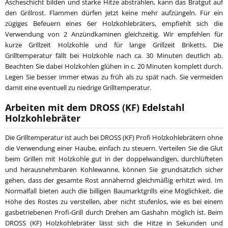
Ascheschicht bilden und starke Hitze abstrahlen, kann das Bratgut auf
den Grillrost. Flammen dürfen jetzt keine mehr aufzüngeln. Für ein
zügiges Befeuern eines 6er Holzkohlebräters, empfiehlt sich die
Verwendung von 2 Anzündkaminen gleichzeitig. Wir empfehlen für
kurze Grillzeit Holzkohle und für lange Grillzeit Briketts. Die
Grilltemperatur fällt bei Holzkohle nach ca. 30 Minuten deutlich ab.
Beachten Sie dabei Holzkohlen glühen in c. 20 Minuten komplett durch.
Legen Sie besser immer etwas zu früh als zu spät nach. Sie vermeiden
damit eine eventuell zu niedrige Grilltemperatur.
Arbeiten mit dem DROSS (KF) Edelstahl
Holzkohlebräter
Die Grilltemperatur ist auch bei DROSS (KF) Profi Holzkohlebrätern ohne
die Verwendung einer Haube, einfach zu steuern. Verteilen Sie die Glut
beim Grillen mit Holzkohle gut in der doppelwandigen, durchlüfteten
und herausnehmbaren Kohlewanne, können Sie grundsätzlich sicher
gehen, dass der gesamte Rost annähernd gleichmäßig erhitzt wird. Im
Normalfall bieten auch die billigen Baumarktgrills eine Möglichkeit, die
Höhe des Rostes zu verstellen, aber nicht stufenlos, wie es bei einem
gasbetriebenen Profi-Grill durch Drehen am Gashahn möglich ist. Beim
DROSS (KF) Holzkohlebräter lässt sich die Hitze in Sekunden und