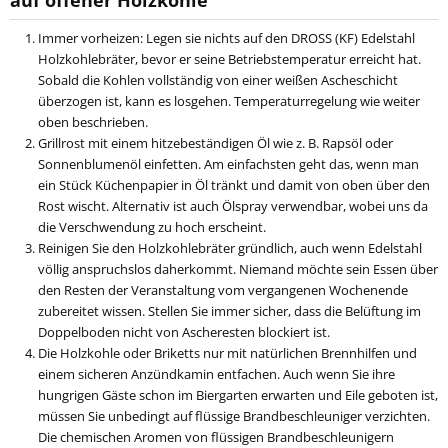
auf offener Holzkohle
Immer vorheizen: Legen sie nichts auf den DROSS (KF) Edelstahl
Holzkohlebräter, bevor er seine Betriebstemperatur erreicht hat.
Sobald die Kohlen vollständig von einer weißen Ascheschicht
überzogen ist, kann es losgehen. Temperaturregelung wie weiter
oben beschrieben.
Grillrost mit einem hitzebeständigen Öl wie z. B. Rapsöl oder
Sonnenblumenöl einfetten. Am einfachsten geht das, wenn man
ein Stück Küchenpapier in Öl tränkt und damit von oben über den
Rost wischt. Alternativ ist auch Ölspray verwendbar, wobei uns da
die Verschwendung zu hoch erscheint.
Reinigen Sie den Holzkohlebräter gründlich, auch wenn Edelstahl
völlig anspruchslos daherkommt. Niemand möchte sein Essen über
den Resten der Veranstaltung vom vergangenen Wochenende
zubereitet wissen. Stellen Sie immer sicher, dass die Belüftung im
Doppelboden nicht von Ascheresten blockiert ist.
Die Holzkohle oder Briketts nur mit natürlichen Brennhilfen und
einem sicheren Anzündkamin entfachen. Auch wenn Sie ihre
hungrigen Gäste schon im Biergarten erwarten und Eile geboten ist,
müssen Sie unbedingt auf flüssige Brandbeschleuniger verzichten.
Die chemischen Aromen von flüssigen Brandbeschleunigern