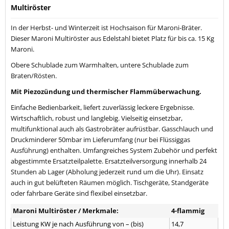
Multiröster
In der Herbst- und Winterzeit ist Hochsaison für Maroni-Bräter.
Dieser Maroni Multiröster aus Edelstahl bietet Platz für bis ca. 15 Kg
Maroni.
Obere Schublade zum Warmhalten, untere Schublade zum
Braten/Rösten.
Mit Piezozündung und thermischer Flammüberwachung.
Einfache Bedienbarkeit, liefert zuverlässig leckere Ergebnisse.
Wirtschaftlich, robust und langlebig. Vielseitig einsetzbar,
multifunktional auch als Gastrobräter aufrüstbar. Gasschlauch und
Druckminderer 50mbar im Lieferumfang (nur bei Flüssiggas
Ausführung) enthalten. Umfangreiches System Zubehör und perfekt
abgestimmte Ersatzteilpalette. Ersatzteilversorgung innerhalb 24
Stunden ab Lager (Abholung jederzeit rund um die Uhr). Einsatz
auch in gut belüfteten Räumen möglich. Tischgeräte, Standgeräte
oder fahrbare Geräte sind flexibel einsetzbar.
Maroni Multiröster / Merkmale:
4-flammig
Leistung KW je nach Ausführung von – (bis)
14,7