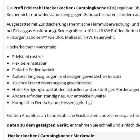
Die
Profi Edelstahl Hockerkocher / Campingkocher(CK)
regelbar, üb
Kocher nicht nur widerstandsfähig gegen Gebrauchsspuren, sondern au
Ausgestattet mit Zündsicherung (Thermische Flammüberwachung) und Pi
bei Flüssiggas Ausführung). Seine größeren 10 bis 16 KW Brüder, finden f
Hilfsorganisationen** wie DRK, Malteser, THW, Feuerwehr.
Hockerkocher / Merkmale:
Edelstahl rostfrei
Flexibel einsetzbar
Einfache Bedienbarkeit
Äußerst langlebig, sogar im ständigen gewerblichen Einsatz
10 Jahre Ersatzteilversorgung gewährleistet
Hohe Fertigungsqualität den aktuellen und zukünftigen Forderungen
Andere erfinden ständig neu, wir entwickeln weiter
Komplett in Deutschland (Hessen) gefertigt
Für den Anschluss an handelsübliche Gasflaschen anderer europäischer 
Daten zu dem gezeigten Gerät
, entnehmen Sie schnell und einfach die
Hockerkocher / Campingkocher Merkmale: