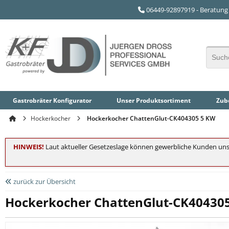
06449-92897919 - Beratung 
Gastrobräter Konfigurator
Unser
Produktsortiment
Zube
Hockerkocher
Hockerkocher ChattenGlut-CK404305 5 KW
HINWEIS!
Laut aktueller Gesetzeslage können gewerbliche Kunden uns
zurück zur Übersicht
Hockerkocher ChattenGlut-CK40430