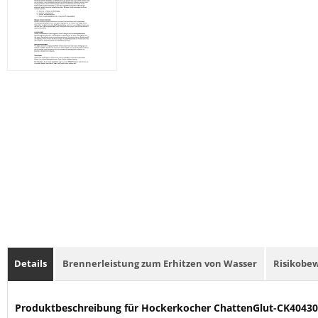
Details
Brennerleistung zum Erhitzen von Wasser
Risikobe
Produktbeschreibung für Hockerkocher ChattenGlut-CK4043