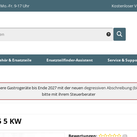
Mo.-Fr. 9-17 Uhr
Kostenloser 
hör & Ersatzteile
Ersatzteilfinder
-Assistent
Service & Suppo
ere Gastrogeräte bis Ende 2027 mit der neuen
degressiven Abschreibung (bi
bitte mit ihrem Steuerberater
5 5 KW
Bewertungen:
(0)