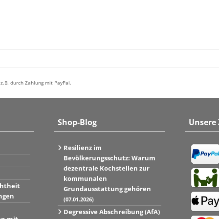
z.B. durch Zahlung mit PayPal.
Shop-Blog
Unsere
Resilienz im
Bevölkerungsschutz: Warum
dezentrale Kochstellen zur
kommunalen
htheit
Grundausstattung gehören
ngen
(07.01.2026)
Degressive Abschreibung (AfA)