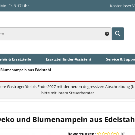
Mo.-Fr. 9-17 Uhr
Kostenloser 
hör & Ersatzteile
Ersatzteilfinder
-Assistent
Service & Suppo
 Blumenampeln aus Edelstahl
ere Gastrogeräte bis Ende 2027 mit der neuen
degressiven Abschreibung (bi
bitte mit ihrem Steuerberater
Deko und Blumenampeln aus Edelstah
Bewertungen:
(0)