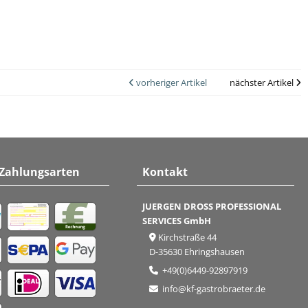
vorheriger Artikel
nächster Artikel
 Zahlungsarten
Kontakt
JUERGEN DROSS PROFESSIONAL
SERVICES GmbH
Kirchstraße 44
D-35630 Ehringshausen
+49(0)6449-92897919
info@kf-gastrobraeter.de