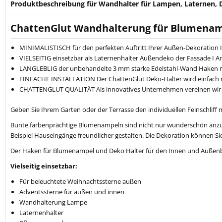
Produktbeschreibung für Wandhalter für Lampen, Laternen,
ChattenGlut Wandhalterung für Blumena
MINIMALISTISCH für den perfekten Auftritt Ihrer Außen-Dekoration I
VIELSEITIG einsetzbar als Laternenhalter Außendeko der Fassade 
LANGLEBLIG der unbehandelte 3 mm starke Edelstahl-Wand Haken mit 
EINFACHE INSTALLATION Der ChattenGlut Deko-Halter wird einfach m
CHATTENGLUT QUALITÄT Als innovatives Unternehmen vereinen wir tr
Geben Sie Ihrem Garten oder der Terrasse den individuellen Feinschlif
Bunte farbenprächtige Blumenampeln sind nicht nur wunderschön anzu
Beispiel Hauseingänge freundlicher gestalten. Die Dekoration können Si
Der Haken für Blumenampel und Deko Halter für den Innen und Außenbe
Vielseitig einsetzbar:
Für beleuchtete Weihnachtssterne außen
Adventssterne für außen und innen
Wandhalterung Lampe
Laternenhalter