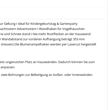
r Geltung I ideal für Kindergeburtstag & Gartenparty
nachtsstern Adventsstern I Wandhaken für Vogelhäuschen
onne und Schnee stand I Nie mehr Rostflecken an der Hauswand
 Der Wandabstand zur vorderen Aufhängung beträgt 353 mm
y (Hessen) Die Blumenampelhaken werden per Lasercut hergestellt
eist ungenutzten Platz an Hauswänden. Dadurch können Sie zum
n anpassen.
t zwei Bohrungen zur Befestigung an Außen- oder Innenwänden.