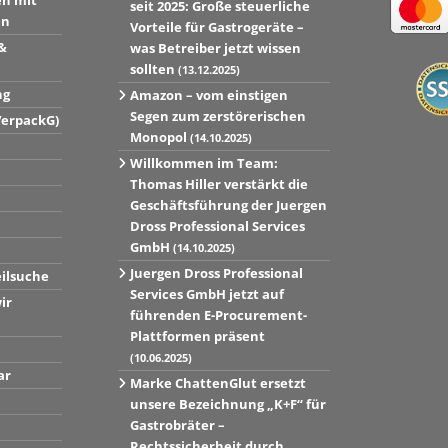
en mit
seit 2025: Große steuerliche
en
Vorteile für Gastrogeräte –
&
was Betreiber jetzt wissen
sollten
(13.12.2025)
ng
Amazon – vom einstigen
Segen zum zerstörerischen
VerpackG)
Monopol
(14.10.2025)
Willkommen im Team:
Thomas Hiller verstärkt die
Geschäftsführung der Juergen
Dross Professional Services
GmbH
(14.10.2025)
Juergen Dross Professional
eilsuche
Services GmbH jetzt auf
ir
führenden E-Procurement-
Plattformen präsent
(10.06.2025)
ar
Marke ChattenGlut ersetzt
unsere Bezeichnung „K+F“ für
Gastrobräter –
Rechtssicherheit durch