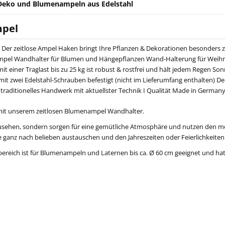
 Deko und Blumenampeln aus Edelstahl
mpel
 Der zeitlose Ampel Haken bringt Ihre Pflanzen & Dekorationen besonders zu
I Ampel Wandhalter für Blumen und Hängepflanzen Wand-Halterung für Weih
einer Traglast bis zu 25 kg ist robust & rostfrei und hält jedem Regen S
it zwei Edelstahl-Schrauben befestigt (nicht im Lieferumfang enthalten)
aditionelles Handwerk mit aktuellster Technik I Qualität Made in German
f mit unserem zeitlosen Blumenampel Wandhalter.
sehen, sondern sorgen für eine gemütliche Atmosphäre und nutzen den m
e ganz nach belieben austauschen und den Jahreszeiten oder Feierlichkeite
reich ist für Blumenampeln und Laternen bis ca. Ø 60 cm geeignet und ha