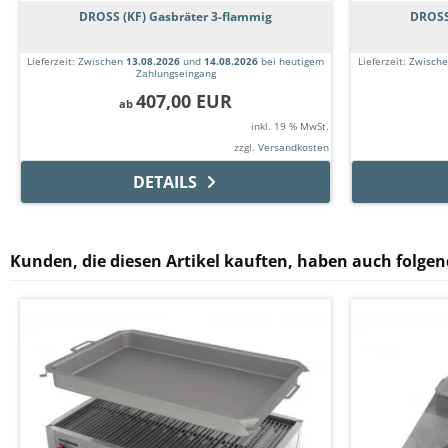
DROSS (KF) Gasbräter 3-flammig
DROSS
Lieferzeit:
Zwischen
13.08.2026
und
14.08.2026
bei heutigem
Lieferzeit:
Zwisch
Zahlungseingang
407,00 EUR
ab
inkl. 19 % MwSt.
zzgl.
Versandkosten
DETAILS
Kunden, die diesen Artikel kauften, haben auch folgend