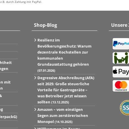
z.B. durch Zahlung mit PayPal.
Shop-Blog
Unsere
Resilienz im
Bevölkerungsschutz: Warum
dezentrale Kochstellen zur
kommunalen
htheit
Grundausstattung gehören
ngen
(07.01.2026)
Degressive Abschreibung (AfA)
en mit
seit 2025: Große steuerliche
en
Vorteile für Gastrogeräte –
&
was Betreiber jetzt wissen
sollten
(13.12.2025)
ng
Amazon – vom einstigen
Segen zum zerstörerischen
VerpackG)
Monopol
(14.10.2025)