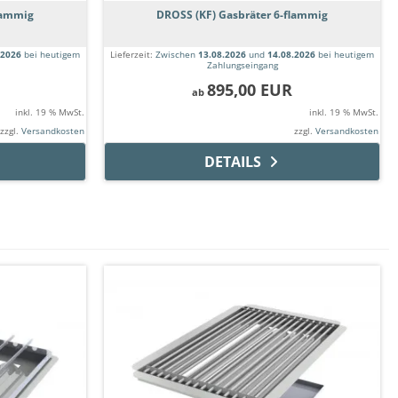
lammig
DROSS (KF) Gasbräter 6-flammig
.2026
bei heutigem
Lieferzeit:
Zwischen
13.08.2026
und
14.08.2026
bei heutigem
Zahlungseingang
895,00 EUR
ab
inkl. 19 % MwSt.
inkl. 19 % MwSt.
zzgl.
Versandkosten
zzgl.
Versandkosten
DETAILS