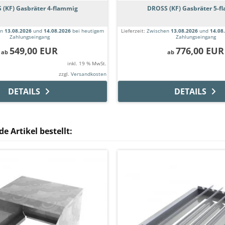
 (KF) Gasbräter 4-flammig
DROSS (KF) Gasbräter 5-f
en
13.08.2026
und
14.08.2026
bei heutigem
Lieferzeit:
Zwischen
13.08.2026
und
14.08
Zahlungseingang
Zahlungseingang
549,00 EUR
776,00 EUR
ab
ab
inkl. 19 % MwSt.
zzgl.
Versandkosten
DETAILS
DETAILS
e Artikel bestellt: