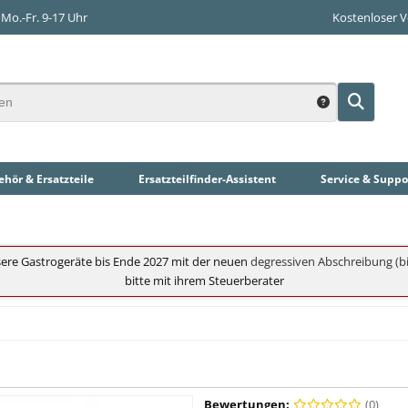
Mo.-Fr. 9-17 Uhr
Kostenloser 
hör & Ersatzteile
Ersatzteilfinder
-Assistent
Service & Suppo
ere Gastrogeräte bis Ende 2027 mit der neuen
degressiven Abschreibung (bi
bitte mit ihrem Steuerberater
Bewertungen:
(0)