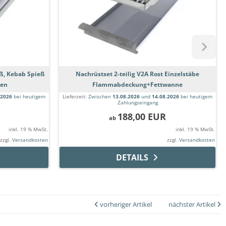
eß, Kebab Spieß
Nachrüstset 2-teilig V2A Rost Einzelstäbe
ten
Flammabdeckung+Fettwanne
.2026
bei heutigem
Lieferzeit:
Zwischen
13.08.2026
und
14.08.2026
bei heutigem
Zahlungseingang
188,00 EUR
ab
inkl. 19 % MwSt.
inkl. 19 % MwSt.
zzgl.
Versandkosten
zzgl.
Versandkosten
DETAILS
vorheriger Artikel
nächster Artikel