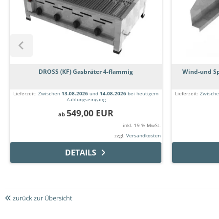
DROSS (KF) Gasbräter 4-flammig
Wind-und Sp
Lieferzeit:
Zwischen
13.08.2026
und
14.08.2026
bei heutigem
Lieferzeit:
Zwisch
Zahlungseingang
549,00 EUR
ab
inkl. 19 % MwSt.
zzgl.
Versandkosten
DETAILS
zurück zur Übersicht