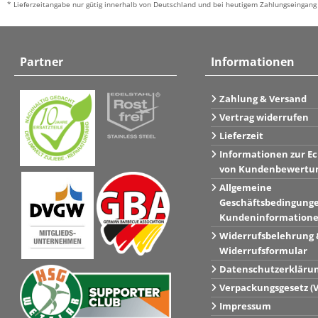
* Lieferzeitangabe nur gütig innerhalb von Deutschland und bei heutigem Zahlungseingang 
Partner
Informationen
Zahlung & Versand
Vertrag widerrufen
Lieferzeit
Informationen zur Ec
von Kundenbewertu
Allgemeine
Geschäftsbedingung
Kundeninformation
Widerrufsbelehrung 
Widerrufsformular
Datenschutzerkläru
Verpackungsgesetz (
Impressum