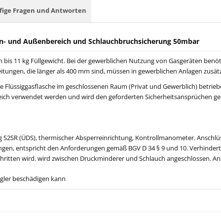
fige Fragen und Antworten
en- und Außenbereich und Schlauchbruchsicherung 50mbar
is 11 kg Füllgewicht. Bei der gewerblichen Nutzung von Gasgeräten benötige
tungen, die länger als 400 mm sind, müssen in gewerblichen Anlagen zusät
die Flüssiggasflasche im geschlossenen Raum (Privat und Gewerblich) betrieb
reich verwendet werden und wird den geforderten Sicherheitsansprüchen gere
ng S2SR (ÜDS), thermischer Absperreinrichtung, Kontrollmanometer. Anschlüs
ngen, entspricht den Anforderungen gemäß BGV D 34 § 9 und 10. Verhindert
ritten wird. wird zwischen Druckminderer und Schlauch angeschlossen. Ans
egler beschädigen kann