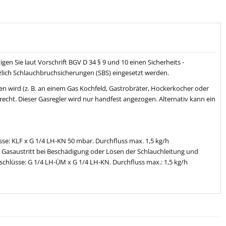
n Sie laut Vorschrift BGV D 34 § 9 und 10 einen Sicherheits -
zlich Schlauchbruchsicherungen (SBS) eingesetzt werden.
en wird (z. B. an einem Gas Kochfeld, Gastrobräter, Hockerkocher oder
cht. Dieser Gasregler wird nur handfest angezogen. Alternativ kann ein
se: KLF x G 1/4 LH-KN 50 mbar. Durchfluss max. 1,5 kg/h
 Gasaustritt bei Beschädigung oder Lösen der Schlauchleitung und
chlüsse: G 1/4 LH-ÜM x G 1/4 LH-KN. Durchfluss max.: 1,5 kg/h