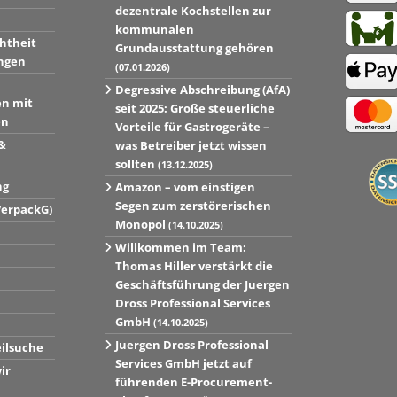
dezentrale Kochstellen zur
kommunalen
htheit
Grundausstattung gehören
ngen
(07.01.2026)
Degressive Abschreibung (AfA)
en mit
seit 2025: Große steuerliche
en
Vorteile für Gastrogeräte –
&
was Betreiber jetzt wissen
sollten
(13.12.2025)
ng
Amazon – vom einstigen
Segen zum zerstörerischen
VerpackG)
Monopol
(14.10.2025)
Willkommen im Team:
Thomas Hiller verstärkt die
Geschäftsführung der Juergen
Dross Professional Services
GmbH
(14.10.2025)
Juergen Dross Professional
eilsuche
Services GmbH jetzt auf
ir
führenden E-Procurement-