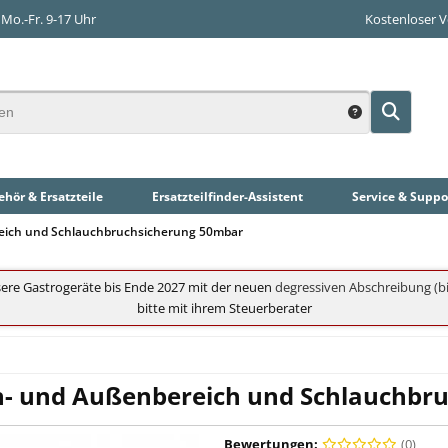
Mo.-Fr. 9-17 Uhr
Kostenloser 
hör & Ersatzteile
Ersatzteilfinder
-Assistent
Service & Suppo
reich und Schlauchbruchsicherung 50mbar
ere Gastrogeräte bis Ende 2027 mit der neuen
degressiven Abschreibung (bi
bitte mit ihrem Steuerberater
en- und Außenbereich und Schlauchbr
Bewertungen:
(0)