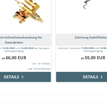
it Schnellverschraubung für
Zuleitung Stahl/Edelst
Gastrobräter
en
13.08.2026
und
14.08.2026
bei heutigem
Lieferzeit:
Zwischen
13.08.2026
und
14.08
Zahlungseingang
Zahlungseingang
66,00 EUR
55,00 EUR
ab
ab
inkl. 19 % MwSt.
zzgl.
Versandkosten
DETAILS
DETAILS