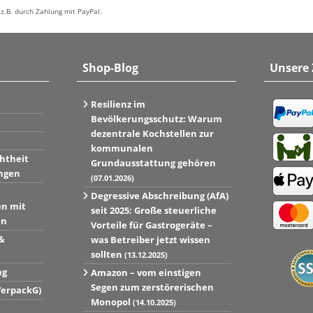
z.B. durch Zahlung mit PayPal.
Shop-Blog
Unsere
Resilienz im
Bevölkerungsschutz: Warum
dezentrale Kochstellen zur
kommunalen
htheit
Grundausstattung gehören
ngen
(07.01.2026)
Degressive Abschreibung (AfA)
en mit
seit 2025: Große steuerliche
en
Vorteile für Gastrogeräte –
&
was Betreiber jetzt wissen
sollten
(13.12.2025)
ng
Amazon – vom einstigen
Segen zum zerstörerischen
VerpackG)
Monopol
(14.10.2025)