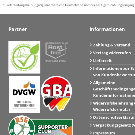
* Lieferzeitangabe nur gütig innerhalb von Deutschland und bei heutigem Zahlungseingang 
Partner
Informationen
Zahlung & Versand
Vertrag widerrufen
Lieferzeit
Informationen zur Ec
von Kundenbewertu
Allgemeine
Geschäftsbedingung
Kundeninformation
Widerrufsbelehrung 
Widerrufsformular
Datenschutzerkläru
Verpackungsgesetz (
Impressum