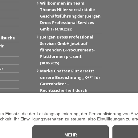
Willkommen im Team:
Thomas Hiller verstärkt die
Geschäftsführung der Juergen
Dross Professional Services
GmbH
(14.10.2025)
Juergen Dross Professional
eilsuche
Services GmbH jetzt auf
ir
führenden E-Procurement-
Plattformen präsent
(10.06.2025)
ar
Marke ChattenGlut ersetzt
unsere Bezeichnung „K+F“ für
Gastrobräter –
Rechtssicherheit durch
Markenregistrierung
hergestellt
(10.06.2025)
Zum Blog »
Vertrag widerrufen