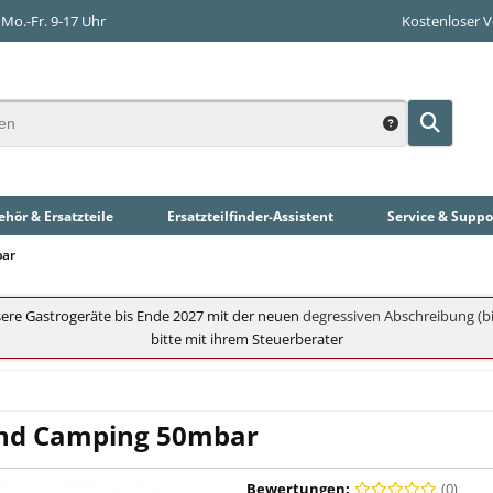
Mo.-Fr. 9-17 Uhr
Kostenloser 
hör & Ersatzteile
Ersatzteilfinder
-Assistent
Service & Suppo
bar
ere Gastrogeräte bis Ende 2027 mit der neuen
degressiven Abschreibung (bi
bitte mit ihrem Steuerberater
 und Camping 50mbar
Bewertungen:
(0)