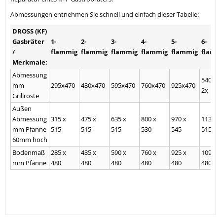
Abmessungen entnehmen Sie schnell und einfach dieser Tabelle:
DROSS (KF)
Gasbräter
1-
2-
3-
4-
5-
6-
/
flammig
flammig
flammig
flammig
flammig
flamm
Merkmale:
Abmessung
540x4
mm
295x470
430x470
595x470
760x470
925x470
2x
Grillroste
Außen
Abmessung
315 x
475 x
635 x
800 x
970 x
1130 x
mm Pfanne
515
515
515
530
545
515
60mm hoch
Bodenmaß
285 x
435 x
590 x
760 x
925 x
1095 x
mm Pfanne
480
480
480
480
480
480