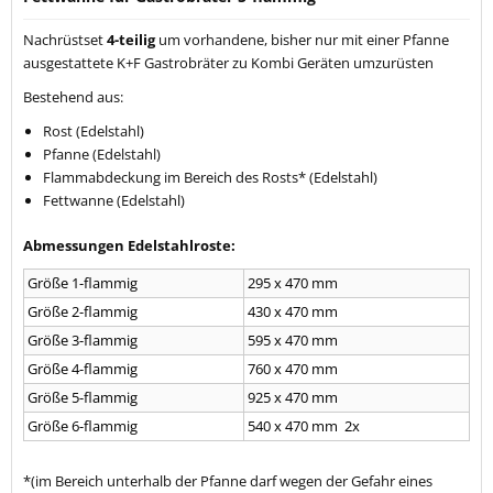
Nachrüstset
4-teilig
um vorhandene, bisher nur mit einer Pfanne
ausgestattete K+F Gastrobräter zu Kombi Geräten umzurüsten
Bestehend aus:
Rost (Edelstahl)
Pfanne (Edelstahl)
Flammabdeckung im Bereich des Rosts* (Edelstahl)
Fettwanne (Edelstahl)
Abmessungen Edelstahlroste:
Größe 1-flammig
295 x 470 mm
Größe 2-flammig
430 x 470 mm
Größe 3-flammig
595 x 470 mm
Größe 4-flammig
760 x 470 mm
Größe 5-flammig
925 x 470 mm
Größe 6-flammig
540 x 470 mm 2x
*(im Bereich unterhalb der Pfanne darf wegen der Gefahr eines