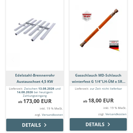
Edelstahl-Brennerrohr
Gasschlauch MD-Schlauch
Austauschset 4,5 KW
winterfest G 1/4"LH-ÜM x SRV
8mm (Schneidring)
Lieferzeit:
Zwischen
13.08.2026
und
Lieferzeit:
zur Zeit nicht lieferbar
14.08.2026
bei heutigem
Zahlungseingang
18,00 EUR
173,00 EUR
ab
ab
inkl. 19 % MwSt.
inkl. 19 % MwSt.
zzgl.
Versandkosten
zzgl.
Versandkosten
DETAILS
DETAILS