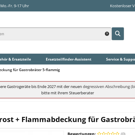
Mo.-Fr. 9-17 Uhr
Kostenloser 
hör & Ersatzteile
Ersatzteilfinder
-Assistent
Service & Suppo
deckung für Gastrobräter 5-flammig
ere Gastrogeräte bis Ende 2027 mit der neuen
degressiven Abschreibung (bi
bitte mit ihrem Steuerberater
hlrost + Flammabdeckung für Gastrobr
Bewertungen:
(0)