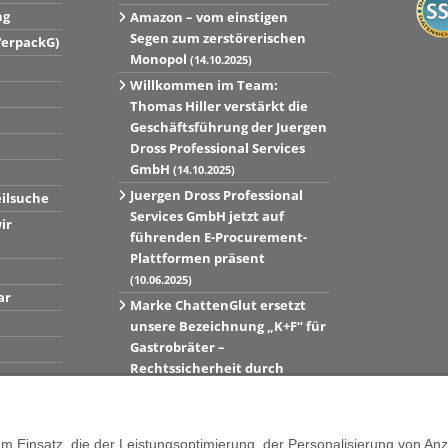
ng
Amazon – vom einstigen
Segen zum zerstörerischen
VerpackG)
Monopol
(14.10.2025)
Willkommen im Team:
Thomas Hiller verstärkt die
Geschäftsführung der Juergen
Dross Professional Services
GmbH
(14.10.2025)
Juergen Dross Professional
eilsuche
Services GmbH jetzt auf
ir
führenden E-Procurement-
Plattformen präsent
(10.06.2025)
ar
Marke ChattenGlut ersetzt
unsere Bezeichnung „K+F“ für
Gastrobräter –
Rechtssicherheit durch
Markenregistrierung
hergestellt
(10.06.2025)
Zum Blog »