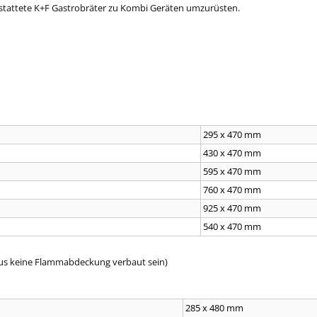
stattete K+F Gastrobräter zu Kombi Geräten umzurüsten.
295 x 470 mm
430 x 470 mm
595 x 470 mm
760 x 470 mm
925 x 470 mm
540 x 470 mm
taus keine Flammabdeckung verbaut sein)
285 x 480 mm