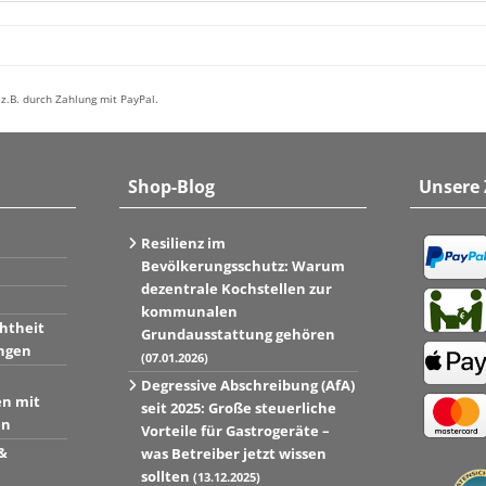
z.B. durch Zahlung mit PayPal.
Shop-Blog
Unsere
Resilienz im
Bevölkerungsschutz: Warum
dezentrale Kochstellen zur
kommunalen
htheit
Grundausstattung gehören
ngen
(07.01.2026)
Degressive Abschreibung (AfA)
en mit
seit 2025: Große steuerliche
en
Vorteile für Gastrogeräte –
&
was Betreiber jetzt wissen
sollten
(13.12.2025)