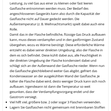
Leistung, zu viel Gas aus einer zu kleinen oder fast leeren
Gasflasche entnommen werden muss. Der Bedarf des
angeschlossenen Gasgeräts kann also durch die Kapazität der
Gasflasche nicht auf Dauer gedeckt werden. Die
Außentemperatur (z. B. Weihnachtsmarkt) spielt dabei auch eine
Rolle.
Damit das in der Flasche befindliche, flüssige Gas Druck aufbauen
kann, muss dieses verdampfen und in den gasförmigen Zustand
übergehen, wozu es Wärme benötigt. Diese erforderliche Wärme
entzieht es dabei seiner direkten Umgebung, also der Flasche in
dem es sich befindet. Diese kühlt dabei aus, alle Feuchtigkeit in
der direkten Umgebung der Flasche kondensiert dabei und
schlägt sich an der Außenwand der Gasflasche nieder. Wenn nun
die Gasflasche gleichbleibend weiter Gas abgibt, gefriert das
Kondenswasser an der ausgekühlten Wand der Gasflasche. Je
kälter die Flasche dabei wird, desto weniger Druck kann sich noch
aufbauen. Irgendwann ist dann die Temperatur so weit
gesunken, dass der Verdampfungsvorgang endet und der
Gasstrom versiegt.
Viel hilft viel, größere bzw. 2 oder sogar 3 Flaschen verwenden.
Lagern Sie Gasflaschen nicht gemeinsam mit brennbaren Stoffen