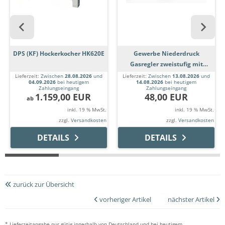
DPS (KF) Hockerkocher HK620E
Gewerbe Niederdruck
Gasregler zweistufig mit
Manometer 50 mbar
Lieferzeit:
Zwischen
28.08.2026
und
Lieferzeit:
Zwischen
13.08.2026
und
04.09.2026
bei heutigem
14.08.2026
bei heutigem
Zahlungseingang
Zahlungseingang
1.159,00 EUR
48,00 EUR
ab
inkl. 19 % MwSt.
inkl. 19 % MwSt.
zzgl.
Versandkosten
zzgl.
Versandkosten
DETAILS
DETAILS
zurück zur Übersicht
vorheriger Artikel
nächster Artikel
* Lieferzeitangabe nur gütig innerhalb von Deutschland und bei heutigem