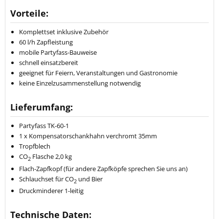
Vorteile:
Komplettset inklusive Zubehör
60 l/h Zapfleistung
mobile Partyfass-Bauweise
schnell einsatzbereit
geeignet für Feiern, Veranstaltungen und Gastronomie
keine Einzelzusammenstellung notwendig
Lieferumfang:
Partyfass TK-60-1
1 x Kompensatorschankhahn verchromt 35mm
Tropfblech
CO
Flasche 2,0 kg
2
Flach-Zapfkopf (für andere Zapfköpfe sprechen Sie uns an)
Schlauchset für CO
und Bier
2
Druckminderer 1-leitig
Technische Daten: