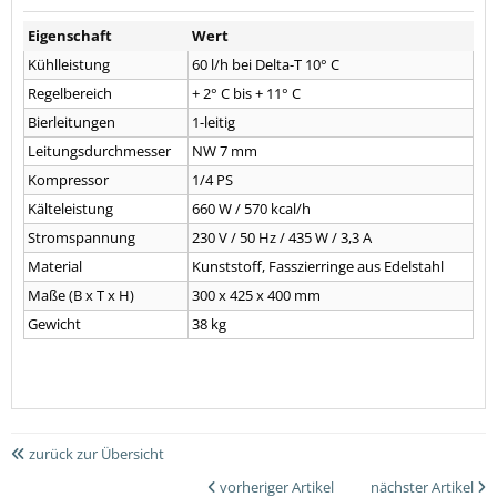
Eigenschaft
Wert
Kühlleistung
60 l/h bei Delta-T 10° C
Regelbereich
+ 2° C bis + 11° C
Bierleitungen
1-leitig
Leitungsdurchmesser
NW 7 mm
Kompressor
1/4 PS
Kälteleistung
660 W / 570 kcal/h
Stromspannung
230 V / 50 Hz / 435 W / 3,3 A
Material
Kunststoff, Fasszierringe aus Edelstahl
Maße (B x T x H)
300 x 425 x 400 mm
Gewicht
38 kg
zurück zur Übersicht
vorheriger Artikel
nächster Artikel