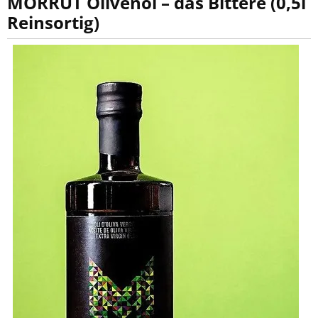
MORRUT Olivenöl – das Bittere (0,5l
Reinsortig)