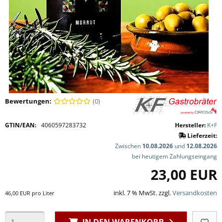
Bewertungen:
(0)
GTIN/EAN:
4060597283732
Hersteller:
K+F
Lieferzeit:
Zwischen
10.08.2026
und
12.08.2026
bei heutigem Zahlungseingang
23,00 EUR
inkl. 7 % MwSt. zzgl.
Versandkosten
46,00 EUR pro Liter
IN DEN WARENKORB