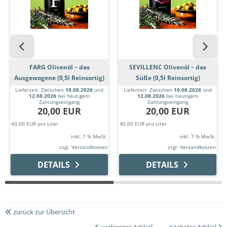
FARG Olivenöl – das
SEVILLENC Olivenöl – das
Ausgewogene (0,5l Reinsortig)
Süße (0,5l Reinsortig)
Lieferzeit:
Zwischen
10.08.2026
und
Lieferzeit:
Zwischen
10.08.2026
und
12.08.2026
bei heutigem
12.08.2026
bei heutigem
Zahlungseingang
Zahlungseingang
20,00 EUR
20,00 EUR
40,00 EUR pro Liter
40,00 EUR pro Liter
inkl. 7 % MwSt.
inkl. 7 % MwSt.
zzgl.
Versandkosten
zzgl.
Versandkosten
DETAILS
DETAILS
zurück zur Übersicht
vorheriger Artikel
nächster Artikel